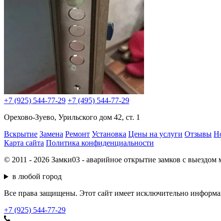
+7 (925) 544-77-29
+7 (495) 544-77-29
Орехово-Зуево, Урильского дом 42, ст. 1
Вскрытие
Замена
Ремонт
Установка
Цены на услуги
Отзывы
Н
Карта сайта
Политика конфиденциальности
© 2011 - 2026 Замки03 - аварийное открытие замков с выездом 
в любой город
Все права защищены. Этот сайт имеет исключительно информац
+7 (925) 544-77-29