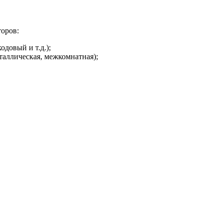
торов:
одовый и т.д.);
таллическая, межкомнатная);