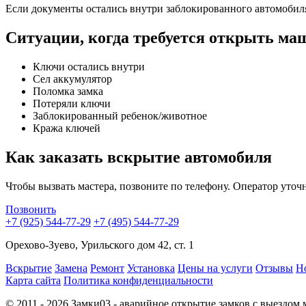
Если документы остались внутри заблокированного автомобиля,
Ситуации, когда требуется открыть ма
Ключи остались внутри
Сел аккумулятор
Поломка замка
Потеряли ключи
Заблокированный ребенок/животное
Кража ключей
Как заказать вскрытие автомобиля
Чтобы вызвать мастера, позвоните по телефону. Оператор уточн
Позвонить
+7 (925) 544-77-29
+7 (495) 544-77-29
Орехово-Зуево, Урильского дом 42, ст. 1
Вскрытие
Замена
Ремонт
Установка
Цены на услуги
Отзывы
Н
Карта сайта
Политика конфиденциальности
© 2011 - 2026 Замки03 - аварийное открытие замков с выездом 